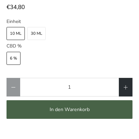
€34,80
Einheit
10 ML
30 ML
CBD %
6 %
Anzahl
In den Warenkorb