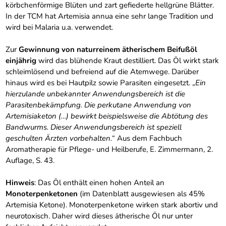
körbchenförmige Blüten und zart gefiederte hellgrüne Blätter.
In der TCM hat Artemisia annua eine sehr lange Tradition und
wird bei Malaria u.a. verwendet.
Zur
Gewinnung von naturreinem ätherischem Beifußöl
einjährig
wird das blühende Kraut destilliert. Das Öl wirkt stark
schleimlösend und befreiend auf die Atemwege. Darüber
hinaus wird es bei Hautpilz sowie Parasiten eingesetzt. „
Ein
hierzulande unbekannter Anwendungsbereich ist die
Parasitenbekämpfung. Die perkutane Anwendung von
Artemisiaketon (…) bewirkt beispielsweise die Abtötung des
Bandwurms. Dieser Anwendungsbereich ist speziell
geschulten Ärzten vorbehalten.
“ Aus dem Fachbuch
Aromatherapie für Pflege- und Heilberufe, E. Zimmermann, 2.
Auflage, S. 43.
Hinweis
: Das Öl enthält einen hohen Anteil an
Monoterpenketonen
(im Datenblatt ausgewiesen als 45%
Artemisia Ketone). Monoterpenketone wirken stark abortiv und
neurotoxisch. Daher wird dieses ätherische Öl nur unter