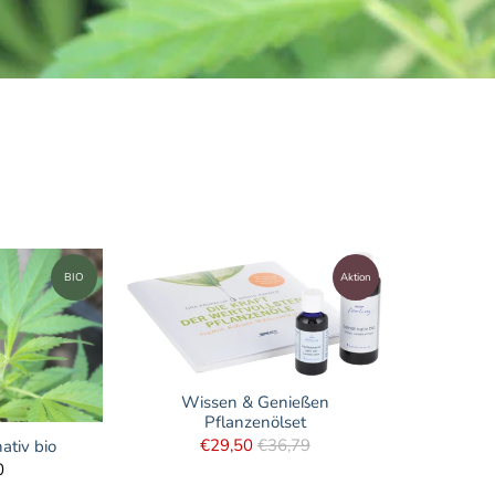
BIO
Aktion
Wissen & Genießen
Pflanzenölset
€29,50
€36,79
ativ bio
0