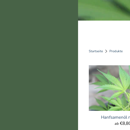
Startseite
Produkte
Hanfsamenöl n
€8,8
ab