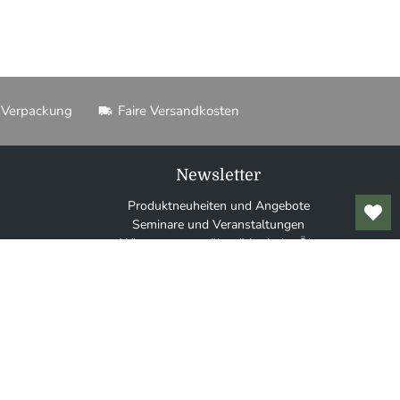
 Verpackung
Faire Versandkosten
Newsletter
Produktneuheiten und Angebote
Seminare und Veranstaltungen
Wissenswertes über ätherische Öle
Anwendungstipps
E-Mail
*
Anmelden