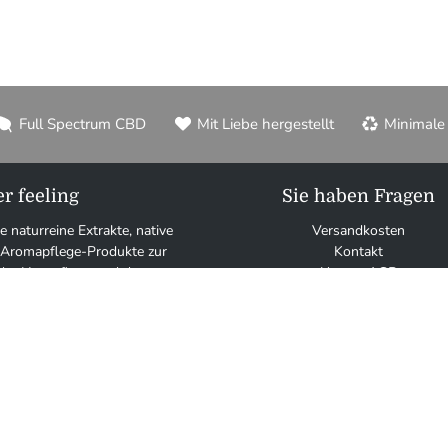
Full Spectrum CBD
Mit Liebe hergestellt
Minimale
r feeling
Sie haben Fragen
ie naturreine Extrakte, native
Versandkosten
 Aromapflege-Produkte zur
Kontakt
der Hautpflege und des
Unsere AGB
en Wohlbefindens.
Vertrag widerrufen
 unser Erfolg basieren auf
Rücktrittsrecht
tät erlesener Naturprodukte,
Datenschutz
tung und kundenorientiertem
Cookies
Handeln.
Impressum