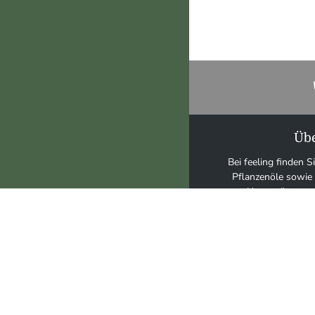
Übe
Bei feeling finden S
Pflanzenöle sowie
Unterstützung 
psychisch
Unsere Stärken und
erstklassiger Quali
individueller Bera