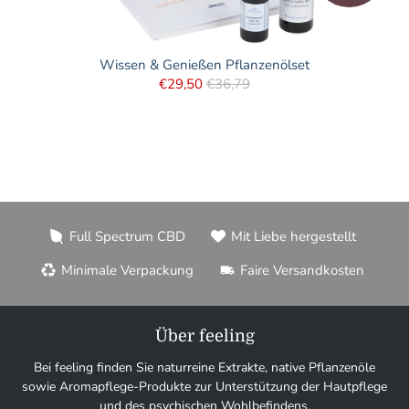
Wissen & Genießen Pflanzenölset
€29,50
€36,79
Full Spectrum CBD
Mit Liebe hergestellt
Minimale Verpackung
Faire Versandkosten
Über feeling
Bei feeling finden Sie naturreine Extrakte, native Pflanzenöle
sowie Aromapflege-Produkte zur Unterstützung der Hautpflege
und des psychischen Wohlbefindens.